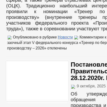
сферы, а также тренеры отраслевых центр
КОМИССИЯ ПО СОБЛЮДЕНИЮ ТРЕБОВАНИЙ К СЛУЖЕБНОМУ ПОВЕ
(ОЦК). Традиционно наибольший интере
ОБРАТНАЯ СВЯЗЬ ДЛЯ СООБЩЕНИЙ О ФАКТАХ КОРРУПЦИИ
проявили к номинации «Тренер по 
УСТАВ
ПРОЕКТЫ К ОБСУЖДЕНИЮ
производству» (внутренние тренеры 
ПРАВОВЫЕ АКТЫ
ПОСТАНОВЛЕНИЯ АДМИНИСТРАЦИИ
РАС
участников федерального проекта «Прои
ПОРЯДОК ОБЖАЛОВАНИЯ НПА
ПУБЛИЧН
труда»), также в соревновании участвуют тр
БЮДЖЕТ ПО ГОДАМ
БЮДЖЕТ
Опубликовано в рубрике
ОТЧЕТ ОБ ИСПОЛНЕНИИ БЮДЖЕТА
Новости
Комментарии
к
заочный этап V федерального конкурса «Тренер по бе
БЛАНКИ, ФОРМЫ, ЗАЯВЛЕНИЯ И ИНЫХ ДО
МУНИЦИПАЛЬНЫЕ УСЛУГИ
производству – 2026»
отключены
СТАНДАРТЫ МУНИЦИПАЛЬНЫХ УСЛУГ
ОБРАЩЕНИЕ К ГЛАВЕ
ИНТЕРНЕТ ПРИЕМН
ПРИЕМ ГРАЖДАН
ОБЗОРЫ ОБРАЩЕНИЙ ГРАЖДАН
ФОРМА О
Постановл
РЕГЛАМЕНТ РАССМОТРЕНИЯ ОБРАЩЕНИЙ
Правительс
28.12.2020г.
9 октября, 2025
Об утвержд
обращения 
производства и