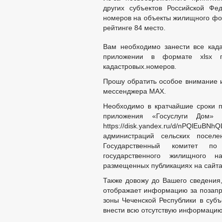
других субъектов Российской Фе
номеров на объекты жилищного фон
рейтинге 84 место.
Вам необходимо занести все кад
приложении в формате xlsx п
кадастровых.номеров.
Прошу обратить особое внимание и
мессенджера МАХ.
Необходимо в кратчайшие сроки п
приложения «Госуслуги Дом»
https://disk.yandex.ru/d/nPQlE
администраций сельских поселе
Государственный комитет по
государственного жилищного 
размещенных публикациях на сайта
Также довожу до Вашего сведени
отображает информацию за позапро
зоны Чеченской Республики в субъ
внести всю отсутствую информацию