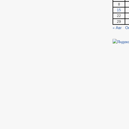
8
15
22
29
« Авг
О