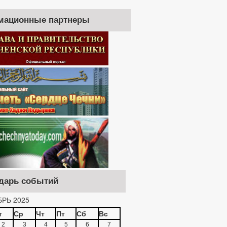
мационные партнеры
дарь событий
РЬ 2025
т
Ср
Чт
Пт
Сб
Вс
2
3
4
5
6
7