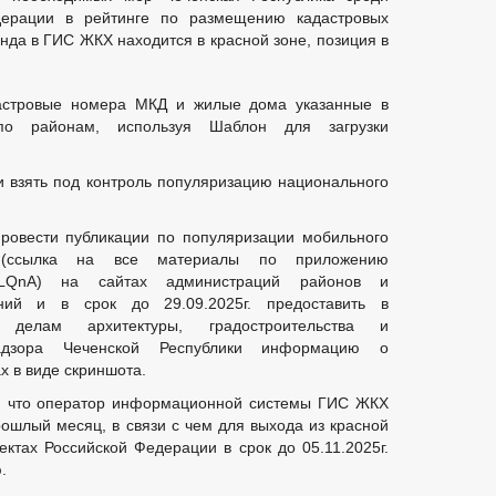
дерации в рейтинге по размещению кадастровых
да в ГИС ЖКХ находится в красной зоне, позиция в
астровые номера МКД и жилые дома указанные в
о районам, используя Шаблон для загрузки
 взять под контроль популяризацию национального
ровести публикации по популяризации мобильного
 (ссылка на все материалы по приложению
uBNhQLQnA) на сайтах администраций районов и
ний и в срок до 29.09.2025г. предоставить в
 делам архитектуры, градостроительства и
надзора Чеченской Республики информацию о
х в виде скриншота.
я, что оператор информационной системы ГИС ЖКХ
шлый месяц, в связи с чем для выхода из красной
ектах Российской Федерации в срок до 05.11.2025г.
.