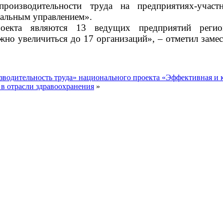
оизводительности труда на предприятиях-учас
нальным управлением».
екта являются 13 ведущих предприятий регион
жно увеличиться до 17 организаций», – отметил заме
изводительность труда» национального проекта «Эффективная и 
 в отрасли здравоохранения
»