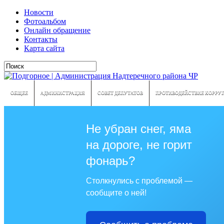
Новости
Фотоальбом
Онлайн обращение
Контакты
Карта сайта
ОБЩЕЕ
АДМИНИСТРАЦИЯ
СОВЕТ ДЕПУТАТОВ
ПРОТИВОДЕЙСТВИЕ КОРРУ
Не убран снег, яма
на дороге, не горит
фонарь?
Столкнулись с проблемой —
сообщите о ней!