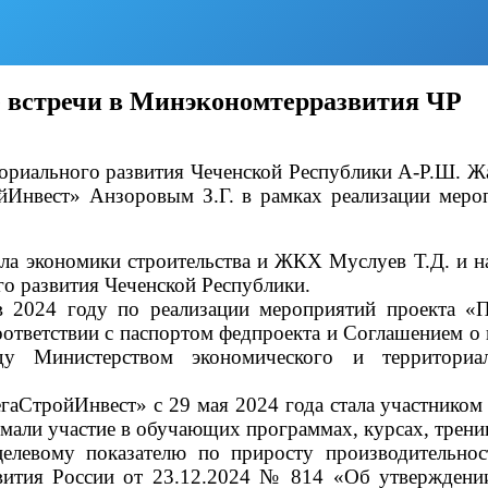
е встречи в Минэкономтерразвития ЧР
ориального развития Чеченской Республики А-Р.Ш. Жа
Инвест» Анзоровым З.Г. в рамках реализации мероп
ела экономики строительства и ЖКХ Муслуев Т.Д. и н
о развития Чеченской Республики.
в 2024 году по реализации мероприятий проекта «П
оответствии с паспортом федпроекта и Соглашением о
жду Министерством экономического и территори
гаСтройИнвест» с 29 мая 2024 года стала участником
мали участие в обучающих программах, курсах, трени
елевому показателю по приросту производительнос
ития России от 23.12.2024 № 814 «Об утверждении 