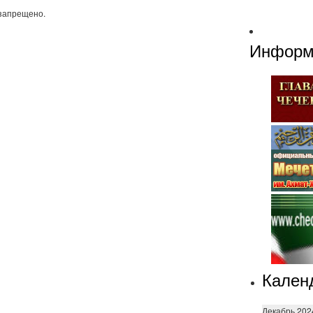
запрещено.
Информ
Кален
Декабрь 202