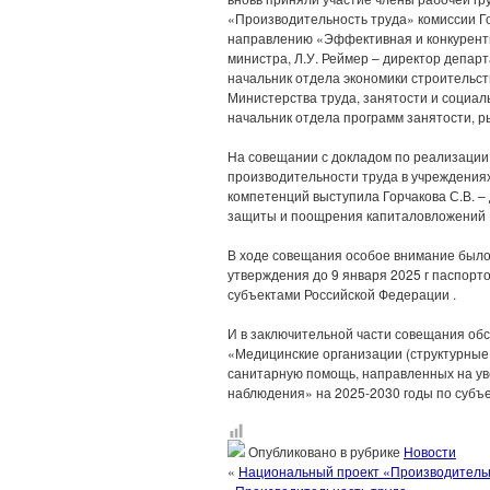
«Производительность труда» комиссии Г
направлению «Эффективная и конкурентн
министра, Л.У. Реймер – директор департ
начальник отдела экономики строительст
Министерства труда, занятости и социаль
начальник отдела программ занятости, р
На совещании с докладом по реализации
производительности труда в учреждения
компетенций выступила Горчакова С.В. –
защиты и поощрения капиталовложений 
В ходе совещания особое внимание было
утверждения до 9 января 2025 г паспорт
субъектами Российской Федерации .
И в заключительной части совещания обс
«Медицинские организации (структурные
санитарную помощь, направленных на ув
наблюдения» на 2025-2030 годы по субъ
Опубликовано в рубрике
Новости
«
Национальный проект «Производитель