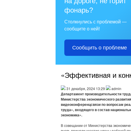
на дороге, не горит
фонарь?
Столкнулись с проблемой —
сообщите о ней!
Сообщить о проблеме
«Эффективная и кон
31 декабря, 2024 13:29
admin
Департамент производительности труд
Министерства экономического развити
видеоконференцсвязи по вопросам реа
труда», входящего в состав националь
экономика».
В совещании от Министерства экономичес
вновь приняли участие члены рабочей г