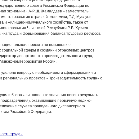
осударственного совета Российской Федерации по
ая экономика» А-Р.Ш. Жамалдаев – заместитель
амента развития отраслей экономики, Т.Д. Муслуев –
ва и жилищно-коммунального хозяйства, также от
ного развития Чеченской Республики Р.В. Хусиев –
ынка труда и формирования баланса трудовых ресурсов.
 национального проекта по повышению
х социальной сферы и создании отраслевых центров
 директор департамента производительности труда,
Минэкономтерразвития России.
 уделено вопросу о необходимости сформирования и
ов региональных проектов «Производительность труда» с
удили базовые и плановые значения нового результата
 подразделения), оказывающие первичную медико-
еличение случаев проведенного диспансерного
ектам Российской Федерации.
ность труда»