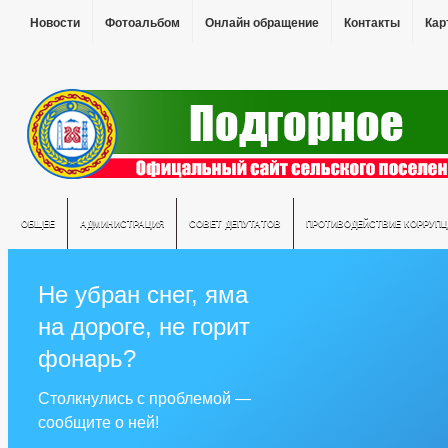
Новости
Фотоальбом
Онлайн обращение
Контакты
Кар
ОБЩЕЕ
АДМИНИСТРАЦИЯ
СОВЕТ ДЕПУТАТОВ
ПРОТИВОДЕЙСТВИЕ КОРРУПЦ
Не убран снег, яма
на дороге, не горит
фонарь?
Столкнулись с проблемой —
сообщите о ней!