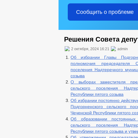
Сообщить о проблеме
Решения Совета депут
2 октября, 2024 16:21
admin
Об избрании Главы Подгорне
полномочия председателя С
поселения Надтеречного муниц
созыва
О выборах заместителя пред
сельского поселения Надте
Республики пятого созыва
Об избрании постоянно действу
Подгорненского сельского по
Чеченской Республики пятого со
Об образовании постоянных 
сельского поселения Надте
Республики пятого созыва и утв
Об утверждении председателе