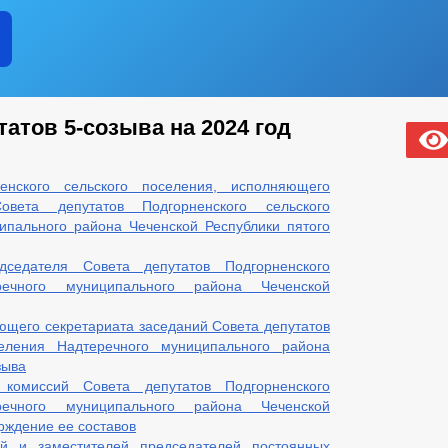
атов 5-созыва на 2024 год
нского сельского поселения, исполняющего
овета депутатов Подгорненского сельского
ипального района Чеченской Республики пятого
седателя Совета депутатов Подгорненского
речного муниципального района Чеченской
ющего секретариата заседаний Совета депутатов
селения Надтеречного муниципального района
зыва
комиссий Совета депутатов Подгорненского
речного муниципального района Чеченской
ерждение ее составов
й и заместителей председателей постоянных