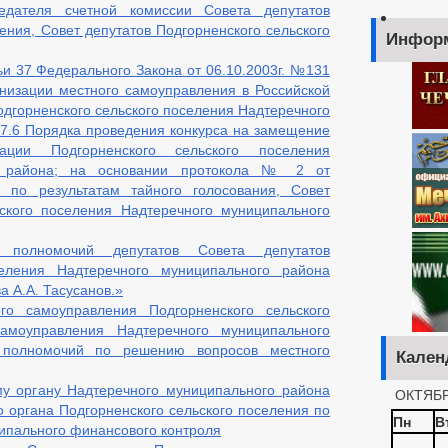
дателя счетной комиссии Совета депутатов
ения, Совет депутатов Подгорненского сельского
Инфор
тьи 37 Федерального Закона от 06.10.2003г. №131
низации местного самоуправления в Российской
одгорненского сельского поселения Надтеречного
 7.6 Порядка проведения конкурса на замещение
ации Подгорненского сельского поселения
го района; на основании протокола № 2 от
и, по результатам тайного голосования, Совет
ьского поселения Надтеречного муниципального
полномочий депутатов Совета депутатов
селения Надтеречного муниципального района
а А.А. Тасусанов.»
о самоуправления Подгорненского сельского
амоуправления Надтеречного муниципального
 полномочий по решению вопросов местного
Кален
му органу Надтеречного муниципального района
ОКТЯБР
о органа Подгорненского сельского поселения по
Пн
В
ипального финансового контроля