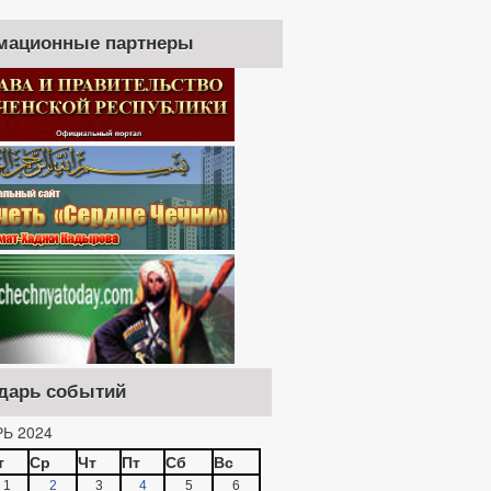
мационные партнеры
дарь событий
Ь 2024
т
Ср
Чт
Пт
Сб
Вс
1
2
3
4
5
6