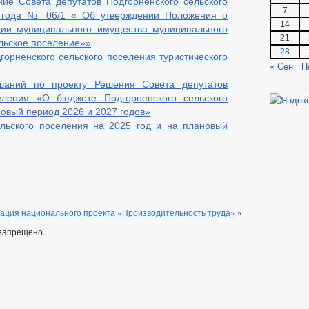
ие Совета депутатов Подгорненского сельского
7
 года № 06/1 « Об утверждении Положения о
14
ции муниципального имущества муниципального
21
льское поселение»»
28
горненского сельского поселения туристического
« Сен
Н
шаний по проекту Решения Совета депутатов
селения «О бюджете Подгорненского сельского
новый период 2026 и 2027 годов»
льского поселения на 2025 год и на плановый
ация национального проекта «Производительность труда»
»
запрещено.