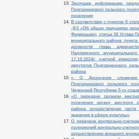
Заслушав информацию предсе
Подгорненского сельского посел
поселения
В соответствии с пунктом 6 ста
-ФЗ «Об общих принципах орга
Федерации», статьи 36 Устава П
муниципального района, пункта
должности главы администр
Надтеречного муниципально
17.10.2024г. счетной комисси
депутатов Подгорненского сел
района
« О Досрочном сложении 
Подгорненского сельского по
Чеченской Республики 5-го созыв
«О передаче органом местног
поселения органу местного с
района осуществление части
значения в сфере культуры»
О передаче контрольно-счетно
полномочий контрольно-счетног
осуществлению внешнего муниц