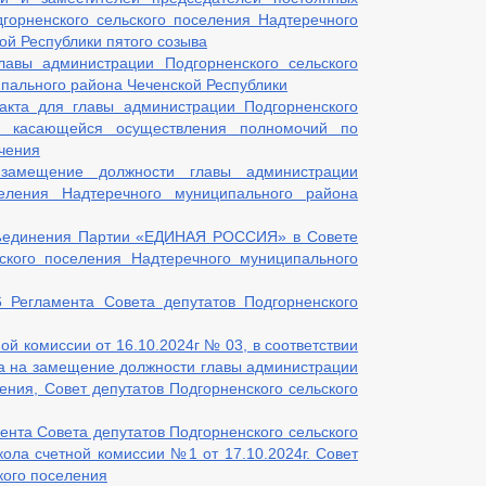
горненского сельского поселения Надтеречного
ой Республики пятого созыва
авы администрации Подгорненского сельского
пального района Чеченской Республики
акта для главы администрации Подгорненского
и, касающейся осуществления полномочий по
чения
замещение должности главы администрации
селения Надтеречного муниципального района
объединения Партии «ЕДИНАЯ РОССИЯ» в Совете
ьского поселения Надтеречного муниципального
6 Регламента Совета депутатов Подгорненского
й комиссии от 16.10.2024г № 03, в соответствии
а на замещение должности главы администрации
ения, Совет депутатов Подгорненского сельского
мента Совета депутатов Подгорненского сельского
кола счетной комиссии №1 от 17.10.2024г. Совет
кого поселения