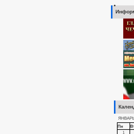
Инфор
Кален
ЯНВАРЬ
Пн
В
1