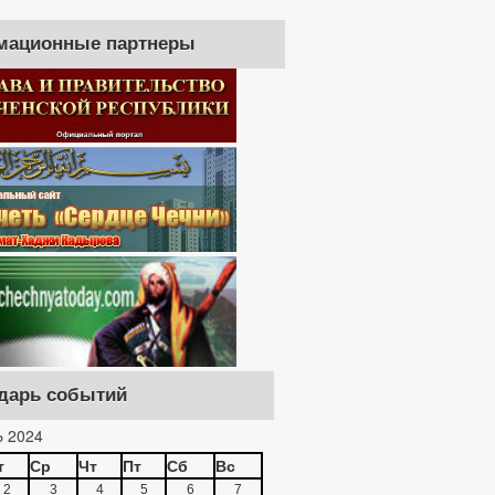
мационные партнеры
дарь событий
 2024
т
Ср
Чт
Пт
Сб
Вс
2
3
4
5
6
7