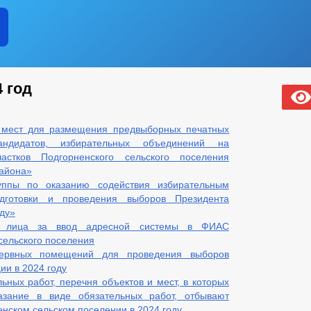
 год
 мест для размещения предвыборных печатных
андидатов, избирательных объединений на
астков Подгорненского сельского поселения
района»
уппы по оказанию содействия избирательным
дготовки и проведения выборов Президента
оду»
го лица за ввод адресной системы в ФИАС
сельского поселения
зервных помещений для проведения выборов
ии в 2024 году
ьных работ, перечня объектов и мест, в которых
азание в виде обязательных работ, отбывают
нском сельском поселении в 2024 году