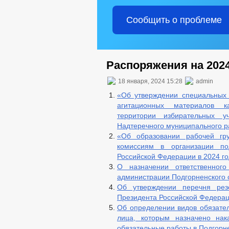
Сообщить о проблеме
Распоряжения на 2024
18 января, 2024 15:28
admin
«Об утверждении специальных
агитационных материалов к
территории избирательных уч
Надтеречного муниципального 
«Об образовании рабочей гр
комиссиям в организации по
Российской Федерации в 2024 г
О назначении ответственно
администрации Подгорненского 
Об утверждении перечня ре
Президента Российской Федерац
Об определении видов обязател
лица, которым назначено нак
обязательные работы в Подгорне