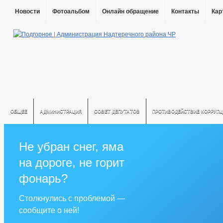
Новости
Фотоальбом
Онлайн обращение
Контакты
Кар
ОБЩЕЕ
АДМИНИСТРАЦИЯ
СОВЕТ ДЕПУТАТОВ
ПРОТИВОДЕЙСТВИЕ КОРРУПЦ
Не убран снег, яма
на дороге, не горит
фонарь?
Столкнулись с проблемой —
сообщите о ней!