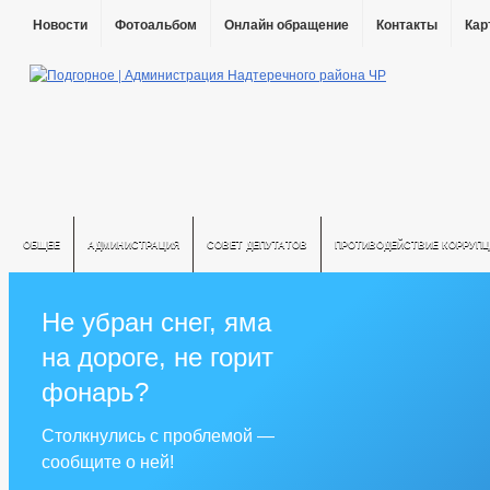
Новости
Фотоальбом
Онлайн обращение
Контакты
Кар
ОБЩЕЕ
АДМИНИСТРАЦИЯ
СОВЕТ ДЕПУТАТОВ
ПРОТИВОДЕЙСТВИЕ КОРРУПЦ
Не убран снег, яма
на дороге, не горит
фонарь?
Столкнулись с проблемой —
сообщите о ней!