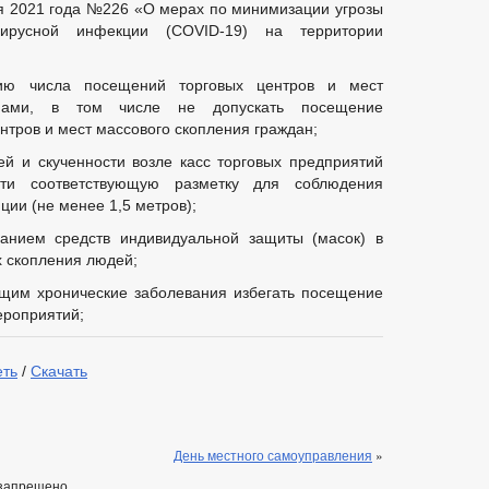
ря 2021 года №226 «О мерах по минимизации угрозы
вирусной инфекции (COVID-19) на территории
ю числа посещений торговых центров и мест
анами, в том числе не допускать посещение
нтров и мест массового скопления граждан;
й и скученности возле касс торговых предприятий
ести соответствующую разметку для соблюдения
ии (не менее 1,5 метров);
ванием средств индивидуальной защиты (масок) в
х скопления людей;
щим хронические заболевания избегать посещение
ероприятий;
еть
/
Скачать
День местного самоуправления
»
запрещено.