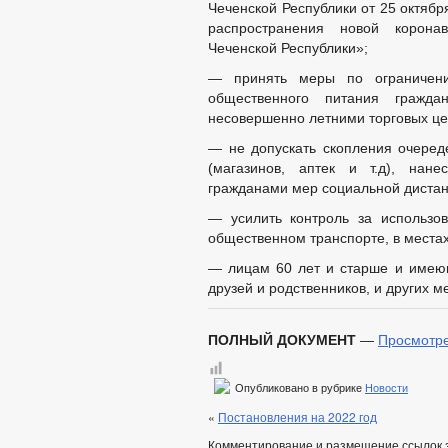
Чеченской Республики от 25 октяб
распространения новой корона
Чеченской Республики»;
— принять меры по ограничени
общественного питания гражд
несовершенно летними торговых це
— не допускать скопления очереде
(магазинов, аптек и т.д), нан
гражданами мер социальной дистанц
— усилить контроль за использо
общественном транспорте, в места
— лицам 60 лет и старше и имею
друзей и родственников, и других м
ПОЛНЫЙ ДОКУМЕНТ
—
Просмотр
Опубликовано в рубрике
Новости
«
Постановления на 2022 год
Комментирование и размещение ссылок 