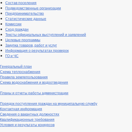
Состав поселения
Подведомственные организации
Предпринимательство
Статистические данные
Комиссии
Сход граждан
Тексты официальных выступлений и заявлений
Целевые программы
Закупка товаров, работ и услуг
Информация о результатах проверок
ГО и ЧС
Генеральный план
Схема теплоснабжения
Правила землепользования
Схема водоснабжения и водоотведения
Планы и отчеты работы администрации
Порядок поступления граждан на муниципальную службу
Контактная информация
Сведения о вакантных должностях
Квалификационные требования
Условия и результаты конкурсов