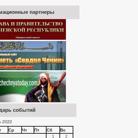
мационные партнеры
дарь событий
 2022
т
Ср
Чт
Пт
Сб
Вс
1
2