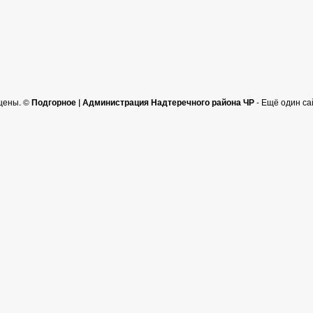
щены. ©
Подгорное | Администрация Надтеречного района ЧР
- Ещё один са