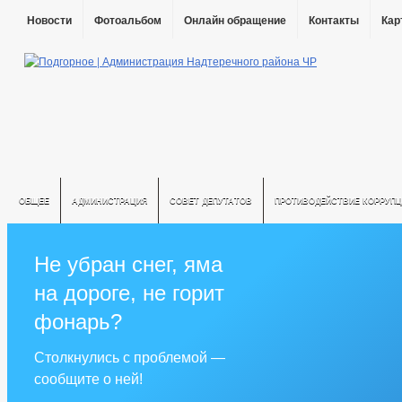
Новости
Фотоальбом
Онлайн обращение
Контакты
Кар
ОБЩЕЕ
АДМИНИСТРАЦИЯ
СОВЕТ ДЕПУТАТОВ
ПРОТИВОДЕЙСТВИЕ КОРРУПЦ
Не убран снег, яма
на дороге, не горит
фонарь?
Столкнулись с проблемой —
сообщите о ней!