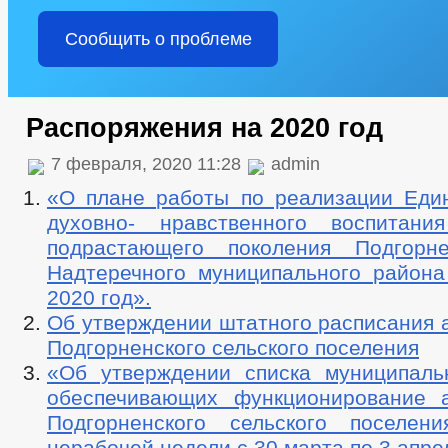
Сообщить о проблеме
Распоряжения на 2020 год
7 февраля, 2020 11:28
admin
«О плане работы по реализации Еди
духовно- нравственного воспитани
подрастающего поколения Подгорне
Надтеречного муниципального района
2020 год».
Об утверждении штатного расписания 
Подгорненского сельского поселения
«Об утверждении списка муниципал
обеспечивающих функционирование 
Подгорненского сельского поселен
нерабочей недели с 30 марта по 3 апре