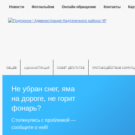
Новости
Фотоальбом
Онлайн обращение
Контакты
Кар
ОБЩЕЕ
АДМИНИСТРАЦИЯ
СОВЕТ ДЕПУТАТОВ
ПРОТИВОДЕЙСТВИЕ КОРРУПЦ
Не убран снег, яма
на дороге, не горит
фонарь?
Столкнулись с проблемой —
сообщите о ней!