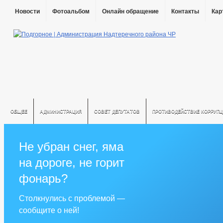
Новости
Фотоальбом
Онлайн обращение
Контакты
Кар
ОБЩЕЕ
АДМИНИСТРАЦИЯ
СОВЕТ ДЕПУТАТОВ
ПРОТИВОДЕЙСТВИЕ КОРРУПЦ
Не убран снег, яма
на дороге, не горит
фонарь?
Столкнулись с проблемой —
сообщите о ней!