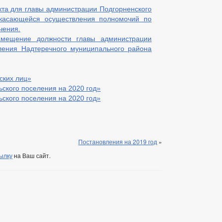
ВАНИЙ К СЛУЖЕБНОМУ ПОВЕДЕНИЮ И УРЕГУЛИРОВАНИЮ КОНФЛИКТА 
кта для главы администрации Подгорненского
, касающейся осуществления полномочий по
О ФАКТАХ КОРРУПЦИИ
_
чения.
КТЫ К ОБСУЖДЕНИЮ
АДМИНИСТРАТИВНЫЕ РЕГЛАМЕНТЫ
амещение должности главы администрации
АДМИНИСТРАЦИИ
РАСПОРЯЖЕНИЯ АДМИНИСТРАЦИИ
РЕ
еления Надтеречного муниципального района
ВАНИЯ НПА
ПУБЛИЧНЫЕ СЛУШАНИЯ
ФЕДЕРАЛЬНЫЕ ЗА
БЮДЖЕТА
ских лиц»
ского поселения на 2020 год»
РМЫ, ЗАЯВЛЕНИЯ И ИНЫХ ДОКУМЕНТОВ ДЛЯ ОКАЗАНИЯ УСЛУГ
ского поселения на 2020 год»
МУНИЦИПАЛЬНЫХ УСЛУГ
НОРМАТИВНО-ПРАВОВЫЕ АКТЫ
Е
ИНТЕРНЕТ ПРИЕМНАЯ
ГРАФИК ПРИЕМА ГРАЖДАН
Й ГРАЖДАН
ФОРМА ОБРАЩЕНИЙ И ЗАЯВЛЕНИЙ
ПОРЯДО
ОТРЕНИЯ ОБРАЩЕНИЙ
Постановления на 2019 год
»
ылку
на Ваш сайт.