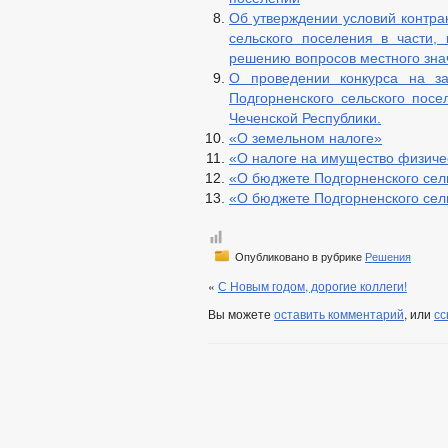
КОМИССИЯ ПО СОБЛЮДЕНИЮ ТРЕБО
Об утверждении условий контра
сельского поселения в части
ОБРАТНАЯ СВЯЗЬ ДЛЯ СООБЩЕНИЙ 
решению вопросов местного зна
УСТАВ
ПРОЕ
О проведении конкурса на з
ПРАВОВЫЕ АКТЫ
ПОСТАНОВЛЕНИЯ 
Подгорненского сельского пос
ПОРЯДОК ОБЖАЛО
Чеченской Республики.
БЮДЖЕТ ПО ГОДАМ
«О земельном налоге»
БЮДЖЕТ
ОТЧЕТ ОБ ИСПОЛНЕНИИ 
«О налоге на имущество физиче
«О бюджете Подгорненского сель
БЛАНКИ, ФО
«О бюджете Подгорненского сель
МУНИЦИПАЛЬНЫЕ УСЛУГИ
СТАНДАРТЫ 
ОБРАЩЕНИЕ К ГЛАВ
ПРИЕМ ГРАЖДАН
ОБЗОРЫ ОБРАЩЕНИ
Опубликовано в рубрике
Решения
РЕГЛАМЕНТ РАССМ
«
С Новым годом, дорогие коллеги!
Вы можете
оставить комментарий
, или
сс