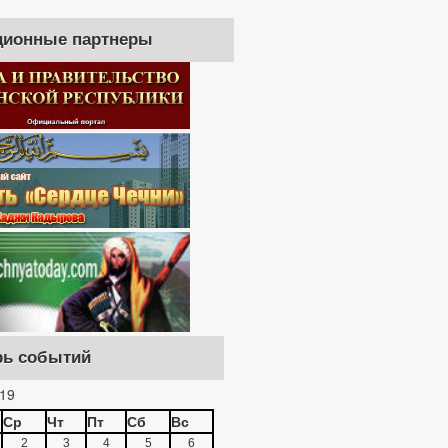
ионные партнеры
рь событий
19
Ср
Чт
Пт
Сб
Вс
2
3
4
5
6