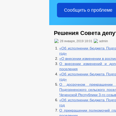
КОНТАКТНАЯ ИНФОРМАЦИЯ
С
УСЛОВИЯ И РЕЗУЛЬТАТЫ КОНКУРСОВ
Сообщить о проблеме
СОСТАВ ПОСЕЛЕНИЯ
ПОДВЕД
ПРЕДПРИНИМАТЕЛЬСТВО
КО
ФИНАНСОВО-ЭКОНОМИЧЕСКОЕ СОСТ
ОБЪЕКТЫ ДЛЯ МАЛОГО И СРЕДНЕГО
Решения Совета депут
ЗАКУПКА ТОВАРОВ, РАБОТ И УСЛУГ
28 января, 2019 18:01
admin
СТАТИСТИЧЕСКИЕ ДАННЫЕ
КОМИССИИ
РАБОЧАЯ ГРУППА
«Об исполнении бюджета Подгор
год»
РАБОЧАЯ ГРУППА ПО ПРОФИЛАКТИ
«О внесении изменении в роспис
КОМИССИЯ ПО СОБЛЮДЕНИЮ ТРЕБО
О внесении изменений и допо
СХОД ГРАЖДАН
ТЕКСТЫ ОФИ
поселения
ЗАКУПКА ТОВАРОВ, РАБОТ И УСЛУГ
«Об исполнении бюджета Подгор
ДЕПУТАТЫ
год»
СОВЕТ ДЕПУТАТОВ
О досрочном прекращении п
Подгорненского сельского пос
СТРУКТУРА, ПОЛНОМОЧИЯ, ЗАДАЧИ 
Чеченской Республики 3-го созы
НПА
«Об исполнении бюджета Подгор
ПРОТИВОДЕЙСТВИЕ КОРРУПЦИИ
МЕТОДИ
год
ФОРМЫ 
О прекращении полномочий гла
СВЕДЕНИЯ О ДОХОДАХ, РАСХОДАХ,
поселении