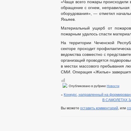
«Чаще всего пожары происходили в
обращение с огнем, неправильная у
оборудования», — отметил началь
Яхьяев.
Материальный ущерб от пожаров 
пожарным удалось спасти материал
На территории Чеченской Респу
секторе проходит профилактическ
ведомства совместно с представит
организаций проводятся подворовы
в местах массового пребывания л
СМИ. Операция «Жилье» завершится
Опубликовано в рубрике
Новости
«
Конкурс, направленный на формирован
В САМОЛЕТАХ 
Вы можете
оставить комментарий
, или
сс