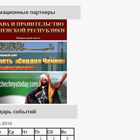
мационные партнеры
дарь событий
 2016
т
Ср
Чт
Пт
Сб
Вс
1
2
3