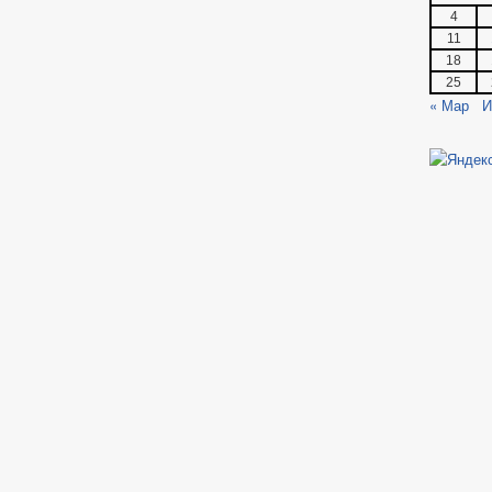
4
11
18
25
« Мар
И