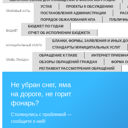
УСТАВ
ПРОЕКТЫ К ОБСУЖДЕНИЮ
ПРАВОВЫЕ АКТЫ
ПОСТАНОВЛЕНИЯ АДМИНИСТРАЦИИ
РАС
ПОРЯДОК ОБЖАЛОВАНИЯ НПА
ПУБЛИЧН
БЮДЖЕТ ПО ГОДАМ
БЮДЖЕТ
ОТЧЕТ ОБ ИСПОЛНЕНИИ БЮДЖЕТА
БЛАНКИ, ФОРМЫ, ЗАЯВЛЕНИЯ И ИНЫХ ДО
МУНИЦИПАЛЬНЫЕ УСЛУГИ
СТАНДАРТЫ МУНИЦИПАЛЬНЫХ УСЛУГ
ОБРАЩЕНИЕ К ГЛАВЕ
ИНТЕРНЕТ ПРИЕМН
ПРИЕМ ГРАЖДАН
ОБЗОРЫ ОБРАЩЕНИЙ ГРАЖДАН
ФОРМА О
РЕГЛАМЕНТ РАССМОТРЕНИЯ ОБРАЩЕНИЙ
Не убран снег, яма
на дороге, не горит
фонарь?
Столкнулись с проблемой —
сообщите о ней!