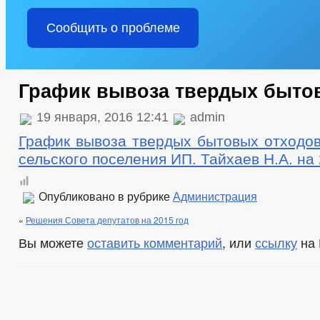
Сообщить о проблеме
График вывоза твердых быто
19 января, 2016 12:41
admin
График вывоза твердых бытовых отходов
сельского поселения ИП. Тайхаев Н.А. на 
Опубликовано в рубрике
Администрация
«
Решения Совета депутатов на 2015 год
Вы можете
оставить комментарий
, или
ссылку
на 