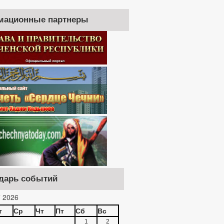
мационные партнеры
дарь событий
 2026
т
Ср
Чт
Пт
Сб
Вс
1
2