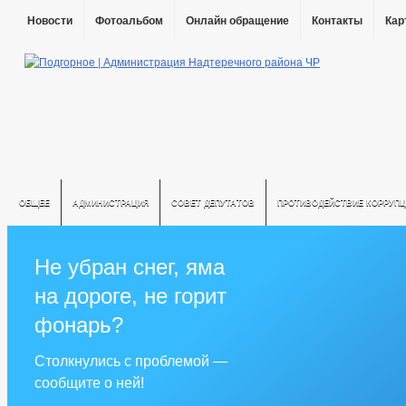
Новости
Фотоальбом
Онлайн обращение
Контакты
Кар
ОБЩЕЕ
АДМИНИСТРАЦИЯ
СОВЕТ ДЕПУТАТОВ
ПРОТИВОДЕЙСТВИЕ КОРРУПЦ
Не убран снег, яма
на дороге, не горит
фонарь?
Столкнулись с проблемой —
сообщите о ней!