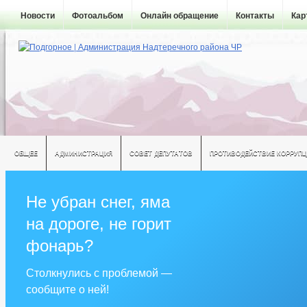
Новости
Фотоальбом
Онлайн обращение
Контакты
Кар
ОБЩЕЕ
АДМИНИСТРАЦИЯ
СОВЕТ ДЕПУТАТОВ
ПРОТИВОДЕЙСТВИЕ КОРРУПЦ
Не убран снег, яма
на дороге, не горит
фонарь?
Столкнулись с проблемой —
сообщите о ней!