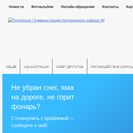
Новости
Фотоальбом
Онлайн обращение
Контакты
Кар
ОБЩЕЕ
АДМИНИСТРАЦИЯ
СОВЕТ ДЕПУТАТОВ
ПРОТИВОДЕЙСТВИЕ КОРРУПЦ
Не убран снег, яма
на дороге, не горит
фонарь?
Столкнулись с проблемой —
сообщите о ней!