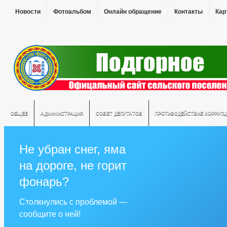
Новости
Фотоальбом
Онлайн обращение
Контакты
Кар
ОБЩЕЕ
АДМИНИСТРАЦИЯ
СОВЕТ ДЕПУТАТОВ
ПРОТИВОДЕЙСТВИЕ КОРРУПЦ
Не убран снег, яма
на дороге, не горит
фонарь?
Столкнулись с проблемой —
сообщите о ней!