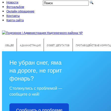
Новости
Фотоальбом
Онлайн обращение
Контакты
Карта сайта
ОБЩЕЕ
АДМИНИСТРАЦИЯ
СОВЕТ ДЕПУТАТОВ
ПРОТИВОДЕЙСТВИЕ КОРРУПЦ
Не убран снег, яма
на дороге, не горит
фонарь?
Столкнулись с проблемой —
сообщите о ней!
Сообщить о проблеме