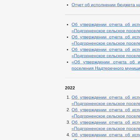
Отчет об исполнении бюджета на
КОМИССИЯ ПО СОБЛЮДЕНИЮ ТРЕБО
ОБРАТНАЯ СВЯЗЬ ДЛЯ СООБЩЕНИЙ 
УСТАВ
ПРОЕ
Об утверждении отчета об ис
ПРАВОВЫЕ АКТЫ
ПОСТАНОВЛЕНИЯ 
«Подгорненское сельское поселе
ПОРЯДОК ОБЖАЛО
Об утверждении отчета об ис
БЮДЖЕТ ПО ГОДАМ
«Подгорненское сельское поселе
БЮДЖЕТ
ОТЧЕТ ОБ ИСПОЛНЕНИИ 
Об утверждении отчета об ис
«Подгорненское сельское поселе
БЛАНКИ, ФО
«Об утверждении отчета об и
МУНИЦИПАЛЬНЫЕ УСЛУГИ
СТАНДАРТЫ 
поселения Надтеречного муници
ОБРАЩЕНИЕ К ГЛАВ
ПРИЕМ ГРАЖДАН
ОБЗОРЫ ОБРАЩЕНИ
РЕГЛАМЕНТ РАССМ
2022
Об утверждении отчета об ис
«Подгорненское сельское поселе
Об утверждении отчета об ис
«Подгорненское сельское поселе
Об утверждении отчета об ис
«Подгорненское сельское поселе
Об утверждении отчета об ис