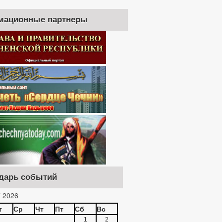
мационные партнеры
дарь событий
 2026
т
Ср
Чт
Пт
Сб
Вс
1
2