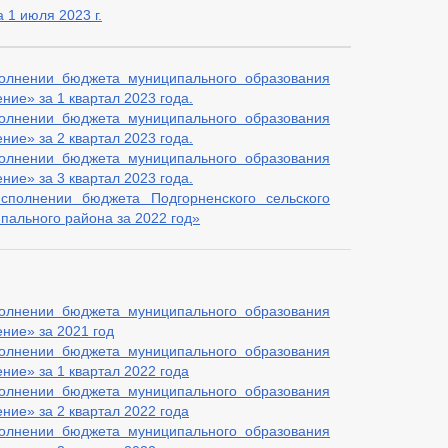
 1 июля 2023 г.
ВАНИЙ К СЛУЖЕБНОМУ ПОВЕДЕНИЮ И УРЕГУЛИРОВАНИЮ КОНФЛИКТА 
О ФАКТАХ КОРРУПЦИИ
_
КТЫ К ОБСУЖДЕНИЮ
АДМИНИСТРАТИВНЫЕ РЕГЛАМЕНТЫ
полнении бюджета муниципального образования
АДМИНИСТРАЦИИ
РАСПОРЯЖЕНИЯ АДМИНИСТРАЦИИ
РЕ
ние» за 1 квартал 2023 года.
ВАНИЯ НПА
ПУБЛИЧНЫЕ СЛУШАНИЯ
ФЕДЕРАЛЬНЫЕ ЗА
полнении бюджета муниципального образования
ние» за 2 квартал 2023 года.
БЮДЖЕТА
полнении бюджета муниципального образования
ние» за 3 квартал 2023 года.
РМЫ, ЗАЯВЛЕНИЯ И ИНЫХ ДОКУМЕНТОВ ДЛЯ ОКАЗАНИЯ УСЛУГ
сполнении бюджета Подгорненского сельского
МУНИЦИПАЛЬНЫХ УСЛУГ
НОРМАТИВНО-ПРАВОВЫЕ АКТЫ
пального района за 2022 год»
Е
ИНТЕРНЕТ ПРИЕМНАЯ
ГРАФИК ПРИЕМА ГРАЖДАН
Й ГРАЖДАН
ФОРМА ОБРАЩЕНИЙ И ЗАЯВЛЕНИЙ
ПОРЯДО
ОТРЕНИЯ ОБРАЩЕНИЙ
полнении бюджета муниципального образования
ние» за 2021 год
полнении бюджета муниципального образования
ние» за 1 квартал 2022 года
полнении бюджета муниципального образования
ние» за 2 квартал 2022 года
полнении бюджета муниципального образования