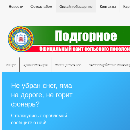
Новости
Фотоальбом
Онлайн обращение
Контакты
Кар
ОБЩЕЕ
АДМИНИСТРАЦИЯ
СОВЕТ ДЕПУТАТОВ
ПРОТИВОДЕЙСТВИЕ КОРРУПЦ
Не убран снег, яма
на дороге, не горит
фонарь?
Столкнулись с проблемой —
сообщите о ней!