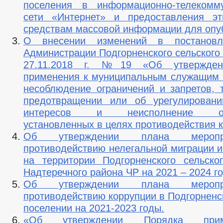
поселения в информационно-телекомму
сети «Интернет» и предоставления эт
средствам массовой информации для опу
О внесении изменений в постановл
Администрации Подгорненского сельского
27.11.2018 г. №19 «Об утвержден
применения к муниципальным служащим 
несоблюдение ограничений и запретов, 
предотвращении или об урегулировани
интересов и неисполнение обяз
установленных в целях противодействия 
Об утверждении плана мероп
противодействию нелегальной миграции и
на территории Подгорненского сельско
Надтеречного района ЧР на 2021 – 2024 г
Об утверждении плана мероп
противодействию коррупции в Подгорненс
поселении на 2021-2023 годы.
«Об утверждении Порядка при