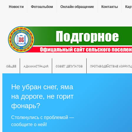
Новости
Фотоальбом
Онлайн обращение
Контакты
Кар
ОБЩЕЕ
АДМИНИСТРАЦИЯ
СОВЕТ ДЕПУТАТОВ
ПРОТИВОДЕЙСТВИЕ КОРРУПЦ
Не убран снег, яма
на дороге, не горит
фонарь?
Столкнулись с проблемой —
сообщите о ней!