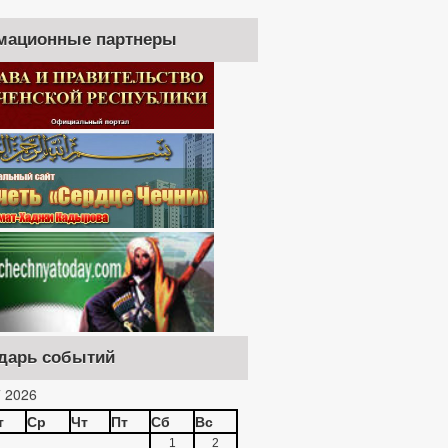
мационные партнеры
дарь событий
 2026
т
Ср
Чт
Пт
Сб
Вс
1
2