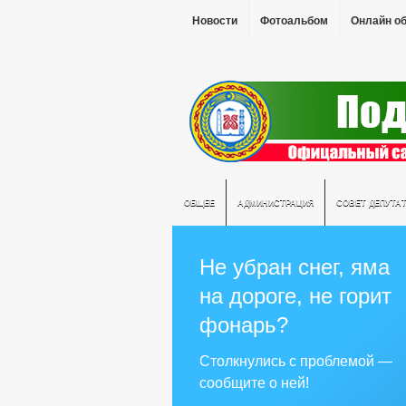
Новости
Фотоальбом
Онлайн о
ОБЩЕЕ
АДМИНИСТРАЦИЯ
СОВЕТ ДЕПУТА
Не убран снег, яма
на дороге, не горит
фонарь?
Столкнулись с проблемой —
сообщите о ней!