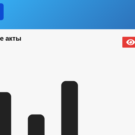
рации
щество
кции
муниципальную службу
е акты
еднего предпринемательства
ие субъектов
знеса