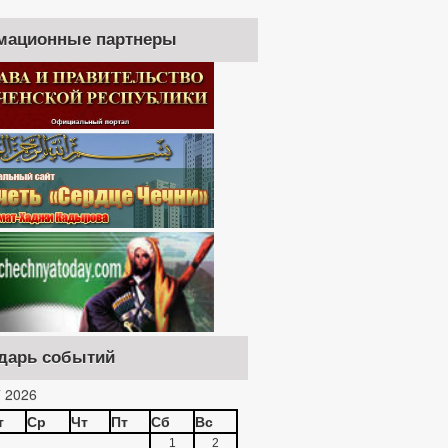
мационные партнеры
дарь событий
 2026
т
Ср
Чт
Пт
Сб
Вс
1
2