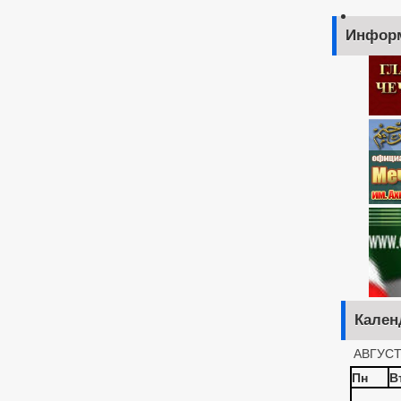
Инфор
ументов для оказания услуг
Кален
АВГУСТ
Пн
В