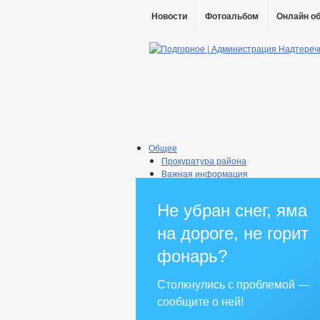
Новости
Фотоальбом
Онлайн о
Общее
Прокуратура района
Важная информация
Информация о поселении
Сведения о качестве питьевой воды
Не убран снег, яма
Администрация
Глава
на дороге, не горит
Реквизиты
Градостроительство
фонарь?
Генеральный план
Схема теплоснабжения
Столкнулись с проблемой —
Правила землепользования
сообщите о ней!
Схема водоснабжения и водоотве
Информации о деятельности