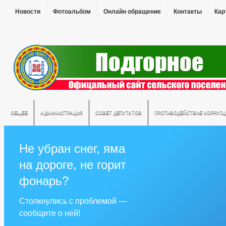
Новости
Фотоальбом
Онлайн обращение
Контакты
Кар
ОБЩЕЕ
АДМИНИСТРАЦИЯ
СОВЕТ ДЕПУТАТОВ
ПРОТИВОДЕЙСТВИЕ КОРРУПЦ
Не убран снег, яма
на дороге, не горит
фонарь?
Столкнулись с проблемой —
сообщите о ней!