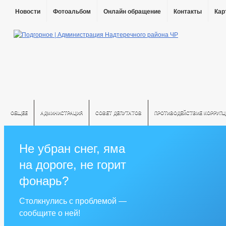
Новости
Фотоальбом
Онлайн обращение
Контакты
Кар
ОБЩЕЕ
АДМИНИСТРАЦИЯ
СОВЕТ ДЕПУТАТОВ
ПРОТИВОДЕЙСТВИЕ КОРРУПЦ
Не убран снег, яма
на дороге, не горит
фонарь?
Столкнулись с проблемой —
сообщите о ней!