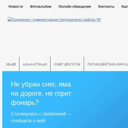
Новости
Фотоальбом
Онлайн обращение
Контакты
Кар
ОБЩЕЕ
АДМИНИСТРАЦИЯ
СОВЕТ ДЕПУТАТОВ
ПРОТИВОДЕЙСТВИЕ КОРРУПЦ
Не убран снег, яма
на дороге, не горит
фонарь?
Столкнулись с проблемой —
сообщите о ней!